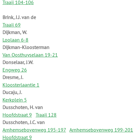
Traaij 104-106
Brink, J.J. van de
Traaij 69
Dijkman, W.
Loolaan 6-8
Dijkman-Kloosterman
Van Oosthuyselaan 19-21
Donselaar, J.W.
Engweg 26
Dresme, J.
Kloosterlaantje 1
Ducaju, J.
Kerkplein 5
Dusschoten, H. van
Hoofdstraat 9
Traaij 128
Dusschoten, J.C. van
Arnhemsebovenweg 195-197
Arnhemsebovenweg 199-201
Hoofdstraat 9