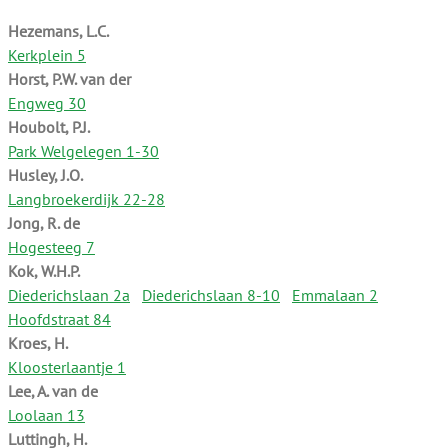
Hezemans, L.C.
Kerkplein 5
Horst, P.W. van der
Engweg 30
Houbolt, P.J.
Park Welgelegen 1-30
Husley, J.O.
Langbroekerdijk 22-28
Jong, R. de
Hogesteeg 7
Kok, W.H.P.
Diederichslaan 2a
Diederichslaan 8-10
Emmalaan 2
Hoofdstraat 84
Kroes, H.
Kloosterlaantje 1
Lee, A. van de
Loolaan 13
Luttingh, H.