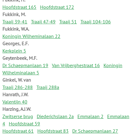
Hoofdstraat 165
Hoofdstraat 172
Fukkink, M.
Traaij 39-41
Traaij 47-49
Traaij 51
Traaij 104-106
Fukkink, W.A.
Koningin Wilheminalaan 22
Georges, E.F.
Kerkplein 5
Geytenbeek, M.F.
Dr Schaepmanlaan 19
Van Vrijberghestraat 16
Koningin
Wilhelminalaan 5
Ginkel, W. van
Traaij 286-288
Traaij 288a
Hanrath, J.W.
Valentijn 40
Harzing, A.J.W.
Zwitserse brug
Diederichslaan 2a
Emmalaan 2
Emmalaan
4
Hoofdstraat 59
Hoofdstraat 61
Hoofdstraat 83
Dr Schaepmanlaan 27