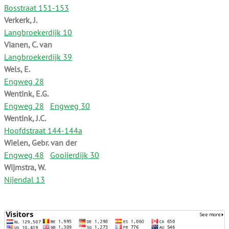
Bosstraat 151-153
Verkerk, J.
Langbroekerdijk 10
Vianen, C. van
Langbroekerdijk 39
Wels, E.
Engweg 28
Wentink, E.G.
Engweg 28
Engweg 30
Wentink, J.C.
Hoofdstraat 144-144a
Wielen, Gebr. van der
Engweg 48
Gooijerdijk 30
Wijmstra, W.
Nijendal 13