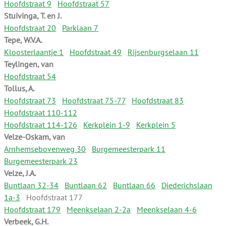
Hoofdstraat 9
Hoofdstraat 57
Stuivinga, T. en J.
Hoofdstraat 20
Parklaan 7
Tepe, W.V.A.
Kloosterlaantje 1
Hoofdstraat 49
Rijsenburgselaan 11
Teylingen, van
Hoofdstraat 54
Tollus, A.
Hoofdstraat 73
Hoofdstraat 75-77
Hoofdstraat 83
Hoofdstraat 110-112
Hoofdstraat 114-126
Kerkplein 1-9
Kerkplein 5
Velze-Oskam, van
Arnhemsebovenweg 30
Burgemeesterpark 11
Burgemeesterpark 23
Velze, J.A.
Buntlaan 32-34
Buntlaan 62
Buntlaan 66
Diederichslaan
1a-3
Hoofdstraat 177
Hoofdstraat 179
Meenkselaan 2-2a
Meenkselaan 4-6
Verbeek, G.H.