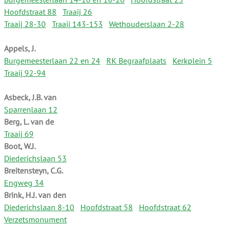
Hoofdstraat 88
Traaij 26
Traaij 28-30
Traaij 143-153
Wethouderslaan 2-28
Appels, J.
Burgemeesterlaan 22 en 24
RK Begraafplaats
Kerkplein 5
Traaij 92-94
Asbeck, J.B. van
Sparrenlaan 12
Berg, L. van de
Traaij 69
Boot, W.J.
Diederichslaan 53
Breitensteyn, C.G.
Engweg 34
Brink, H.J. van den
Diederichslaan 8-10
Hoofdstraat 58
Hoofdstraat 62
Verzetsmonument