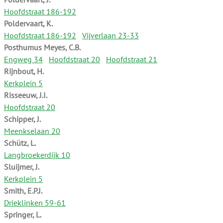
Hoofdstraat 186-192
Poldervaart, K.
Hoofdstraat 186-192
Vijverlaan 23-33
Posthumus Meyes, C.B.
Engweg 34
Hoofdstraat 20
Hoofdstraat 21
Rijnbout, H.
Kerkplein 5
Risseeuw, J.I.
Hoofdstraat 20
Schipper, J.
Meenkselaan 20
Schütz, L.
Langbroekerdijk 10
Sluijmer, J.
Kerkplein 5
Smith, E.P.J.
Drieklinken 59-61
Springer, L.