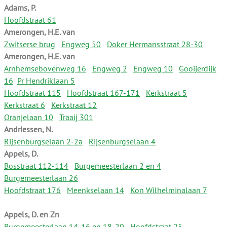
Adams, P.
Hoofdstraat 61
Amerongen, H.E. van
Zwitserse brug
Engweg 50
Doker Hermansstraat 28-30
Amerongen, H.E. van
Arnhemsebovenweg 16
Engweg 2
Engweg 10
Gooijerdijk
16
Pr Hendriklaan 5
Hoofdstraat 115
Hoofdstraat 167-171
Kerkstraat 5
Kerkstraat 6
Kerkstraat 12
Oranjelaan 10
Traaij 301
Andriessen, N.
Rijsenburgselaan 2-2a
Rijsenburgselaan 4
Appels, D.
Bosstraat 112-114
Burgemeesterlaan 2 en 4
Burgemeesterlaan 26
Hoofdstraat 176
Meenkselaan 14
Kon Wilhelminalaan 7
Appels, D. en Zn
Burgemeesterlaan 14-16 en 18-20
Hoofdstraat 25