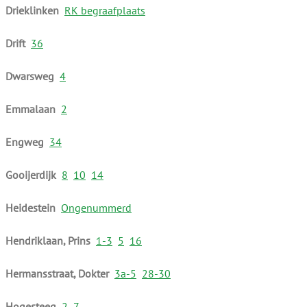
Drieklinken
RK begraafplaats
Drift
36
Dwarsweg
4
Emmalaan
2
Engweg
34
Gooijerdijk
8
10
14
Heidestein
Ongenummerd
Hendriklaan, Prins
1-3
5
16
Hermansstraat, Dokter
3a-5
28-30
Hogesteeg
2
7