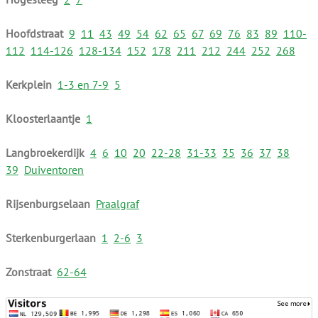
Hoofdstraat
9
11
43
49
54
62
65
67
69
76
83
89
110-
112
114-126
128-134
152
178
211
212
244
252
268
Kerkplein
1-3 en 7-9
5
Kloosterlaantje
1
Langbroekerdijk
4
6
10
20
22-28
31-33
35
36
37
38
39
Duiventoren
Rijsenburgselaan
Praalgraf
Sterkenburgerlaan
1
2-6
3
Zonstraat
62-64