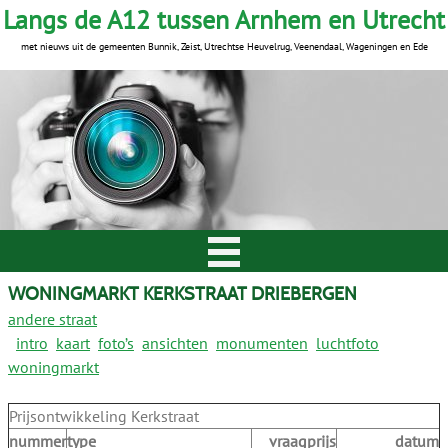
Langs de A12 tussen Arnhem en Utrecht
met nieuws uit de gemeenten Bunnik, Zeist, Utrechtse Heuvelrug, Veenendaal, Wageningen en Ede
WONINGMARKT KERKSTRAAT DRIEBERGEN
andere straat
intro
kaart
foto’s
ansichten
monumenten
luchtfoto
woningmarkt
Prijsontwikkeling Kerkstraat
nummer
type
vraagprijs
datum