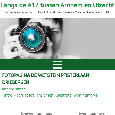
Langs de A12 tussen Arnhem en Utrecht
met nieuws uit de gemeenten Bunnik, Zeist, Utrechtse Heuvelrug, Veenendaal, Wageningen en Ede
FOTOPAGINA DE WETSTEIN PFISTERLAAN
DRIEBERGEN
andere straat
intro
kaart
foto’s
ansichten
luchtfoto
woningmarkt
Oneven nummers
Even nummers