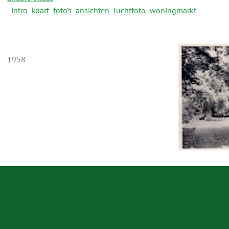
intro
kaart
foto’s
ansichten
luchtfoto
woningmarkt
1958