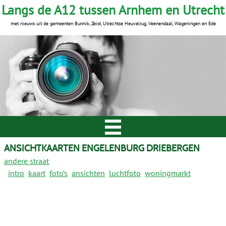
Langs de A12 tussen Arnhem en Utrecht
met nieuws uit de gemeenten Bunnik, Zeist, Utrechtse Heuvelrug, Veenendaal, Wageningen en Ede
ANSICHTKAARTEN ENGELENBURG DRIEBERGEN
andere straat
intro
kaart
foto’s
ansichten
luchtfoto
woningmarkt