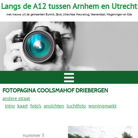
Langs de A12 tussen Arnhem en Utrecht
met nieuws uit de gemeenten Bunnik, Zeist, Utrechtse Heuvelrug, Veenendaal, Wageningen en Ede
FOTOPAGINA COOLSMAHOF DRIEBERGEN
andere straat
intro
kaart
foto’s
ansichten
luchtfoto
woningmarkt
nummer 3