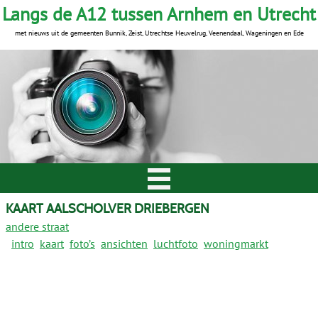
Langs de A12 tussen Arnhem en Utrecht
met nieuws uit de gemeenten Bunnik, Zeist, Utrechtse Heuvelrug, Veenendaal, Wageningen en Ede
KAART AALSCHOLVER DRIEBERGEN
andere straat
intro
kaart
foto’s
ansichten
luchtfoto
woningmarkt