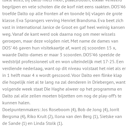
begrijpen en vele schoten die de korf niet eens raakten. DOS’46
troefde Dalto op alle fronten af en toonde bij vlagen de grote
klasse. Eva Sprangers verving Henriet Brandsma. Eva beet zich
vast in international Janice de Groot en gaf heel weinig kansen
weg. Vanaf de kant werd ook daarna nog om meer wissels
geroepen, maar deze volgden niet. Met name de dames van
DOS’ 46 gaven hun visitekaartje af, want zij scoorden 15 x,
waarde Dalto-dames er maar 3 scoorden. DOS’46 speelde de
wedstrijd professioneel uit en won uiteindelijk met 17-25. Een
verdiende nederlaag, want op dit niveau volstaat het niet als er
in 1 helft maar 4 x wordt gescoord. Voor Dalto een flinke klap
die hopelijk niet al te lang na zal denderen in Driebergen, want
volgende week staat Die Haghe alweer op het programma en
Dalto zal alle zeilen moeten bijzetten om nog de play-off’s te
kunnen halen.
Doelpuntenmakers: Jos Roseboom (4), Bob de Jong (4), Jorrit
Bergsma (4), Riko Kruit (2), Ilona van den Berg (1), Sietske van
de Sande (1) en Linda Stolk (1).