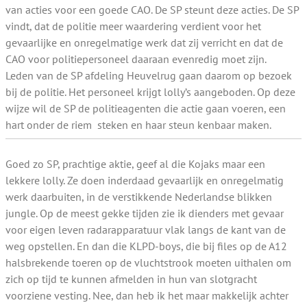
van acties voor een goede CAO. De SP steunt deze acties. De SP
vindt, dat de politie meer waardering verdient voor het
gevaarlijke en onregelmatige werk dat zij verricht en dat de
CAO voor politiepersoneel daaraan evenredig moet zijn.
Leden van de SP afdeling Heuvelrug gaan daarom op bezoek
bij de politie. Het personeel krijgt lolly’s aangeboden. Op deze
wijze wil de SP de politieagenten die actie gaan voeren, een
hart onder de riem steken en haar steun kenbaar maken.
Goed zo SP, prachtige aktie, geef al die Kojaks maar een
lekkere lolly. Ze doen inderdaad gevaarlijk en onregelmatig
werk daarbuiten, in de verstikkende Nederlandse blikken
jungle. Op de meest gekke tijden zie ik dienders met gevaar
voor eigen leven radarapparatuur vlak langs de kant van de
weg opstellen. En dan die KLPD-boys, die bij files op de A12
halsbrekende toeren op de vluchtstrook moeten uithalen om
zich op tijd te kunnen afmelden in hun van slotgracht
voorziene vesting. Nee, dan heb ik het maar makkelijk achter