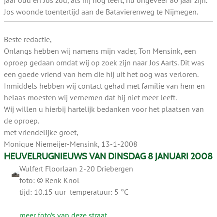
jaar oud en Jos zou, als hij nog leeft, nu ongeveer 80 jaar zijn.
Jos woonde toentertijd aan de Batavierenweg te Nijmegen.
Beste redactie,
Onlangs hebben wij namens mijn vader, Ton Mensink, een
oproep gedaan omdat wij op zoek zijn naar Jos Aarts. Dit was
een goede vriend van hem die hij uit het oog was verloren.
Inmiddels hebben wij contact gehad met familie van hem en
helaas moesten wij vernemen dat hij niet meer leeft.
Wij willen u hierbij hartelijk bedanken voor het plaatsen van
de oproep.
met vriendelijke groet,
Monique Niemeijer-Mensink, 13-1-2008
HEUVELRUGNIEUWS VAN DINSDAG 8 JANUARI 2008
Wulfert Floorlaan 2-20 Driebergen
foto: © Renk Knol
tijd: 10.15 uur temperatuur: 5 °C
meer foto’s van deze straat