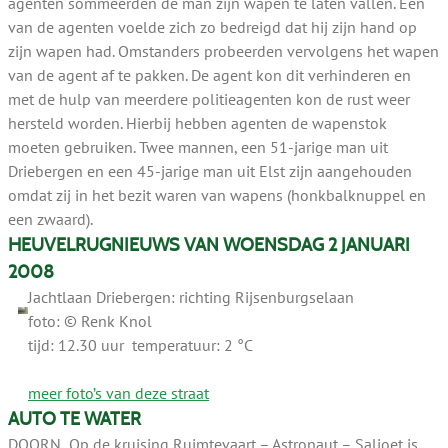
agenten sommeerden de man zijn wapen te laten vallen. Een
van de agenten voelde zich zo bedreigd dat hij zijn hand op
zijn wapen had. Omstanders probeerden vervolgens het wapen
van de agent af te pakken. De agent kon dit verhinderen en
met de hulp van meerdere politieagenten kon de rust weer
hersteld worden. Hierbij hebben agenten de wapenstok
moeten gebruiken. Twee mannen, een 51-jarige man uit
Driebergen en een 45-jarige man uit Elst zijn aangehouden
omdat zij in het bezit waren van wapens (honkbalknuppel en
een zwaard).
HEUVELRUGNIEUWS VAN WOENSDAG 2 JANUARI
2008
Jachtlaan Driebergen: richting Rijsenburgselaan
foto: © Renk Knol
tijd: 12.30 uur temperatuur: 2 °C
meer foto’s van deze straat
AUTO TE WATER
DOORN Op de kruising Ruimtevaart – Astronaut – Saljoet is