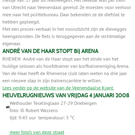
meisje van 17 jaar uit Nieuwegein. Het tweetal was per trein
van Utrecht naar Veenendaal gereisd. Ze moesten voor verhoor
mee naar het politiebureau. Daar bekenden ze de diefstal te
hebben gepleegd.
Met een proces-verbaal in het vooruitzicht zijn de dievegges
heengezonden. De fiets is teruggegeven aan de rechtmatige
eigenaar.
ANDRÉ VAN DE HAAR STOPT BIJ ARENA
RHENEN André van de Haar stopt aan het einde van het
huidige seizoen als hoofdtrainer van korfbalvereniging Arena.
Van de Haar heeft de Rhenense club laten weten na drie jaar
een nieuwe stap in zijn trainerscarrière te willen.
Lees verder op de website van de Veenendaalse Krant
HEUVELRUGNIEUWS VAN VRIJDAG 4 JANUARI 2008
Wethouder Teselinglaan 27-29 Driebergen
foto: © Robert Wassens
tijd: 9.45 uur temperatuur: 3 °C
meer foto’s van deze straat