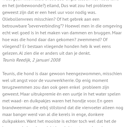
en het (onbewoonde?) eiland, Dus wat zou het probleem
geweest zijn dat er een heel uur voor nodig was.
Oliebollenvrees misschien? Of het gebrek aan een
betrouwbare “oeververbinding”? Hoewel men in die omgeving
echt wel goed is in het maken van dammen en bruggen. Maar
hoe was die hond daar dan gekomen? zwemmend? Of
vliegend? Er bestaan vliegende honden heb ik wel eens
gelezen. Al zien die er anders uit dan je denkt.
Teunis Reedijk, 2 januari 2008
Teunis, die hond is daar gewoon heengezwommen, misschien
wel uit angst
voor de vuurwerkherrie. Op enig moment
terugzwemmen zou dan ook geen enkel
probleem zijn
geweest. Maar uitrukpremie én een uurtje in het water spelen
met waad- en duikpakjes waren het hondje voor. En geen
brandweerman die erbij stilstond dat die viervoeter alleen nog
maar banger werd van al die kerels in enge, donkere
duikpakken. Want het mooiste is echter toch wel dat het de