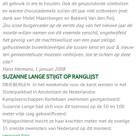
dit gebruik in ere te houden. Ook de gespondorde oliebollen
en warme chocolademelk zullen dit jaar niet ontbreken (met
dank aan Motel Maarsbergen en Bakkerij Van den Pol).
Zou onze burgervader op de eerste dag van het nieuwe jaar de
moeite willen nemen om dit vreemde verschil, ongetwijfeld
het gevolg van de machtswellust van een paar zielige,
gefrustreerde bureelklevertjes die tussen kerst en oud & nieuw
ten gemeentehuize moesten verblijven, toe te lichten op deze
site?
Hans Hermans, 1 januari 2008
SUZANNE LANGE STIJGT OP RANGLIJST
DRIEBERGEN In het weekeinde voor de kerst werden in het
Sloterparkbad in Amsterdam de Nederlandse
Kampioenschappen Kortebaan zwemmen georganiseerd.
Suzanne Lange had zich voor dit toernooi op de 50 en 100
meter vrije slag gekwalificeerd.
Vrijdagochtend mocht ze haar krachten meten met de overige
35 snelste zwemsters van Nederland op dit moment.
vergroot foto