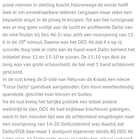
juiste mensen in stelling bracht. Halverwege de eerste helft
leek er om onverklaarbare redenen langzaam maar zeker een
bepaalde angst in de ploeg te kruipen. Tot aan het rustsignaal
was er nog geen vuiltje aan de lucht en profiteerde Dalto van
de vele fouten bij Dos 46. Er was zelfs een voorsprong van 11-
e
6 in de 20
minuut. Daarna was het DOS 46 dat 4 x op rij
scoorde. Nog leek er niets aan de hand want Dalto behield het
initiatief door 12 en 13-10 te scoren. De 13-10 van Bob de
Jong was van grote schoonheid; de bal met 1 hand achterover
gescoord.
In de rust kreeg de D-side van Nely van de Kraats een nieuw
“Forza Dalto” spandoek aangeboden. Een mooi weerbestendig
spandoek, geschikt voor binnen en buiten.
Na de rust kreeg het talrijke publiek een totaal andere
wedstrijd te zien. DOS 46 had blijkbaar krachtvoer gekregen,
want in tien minuten tijd was de achterstand omgebogen naar
een voorsprong van 14-20. Ontluisterend was daarbij dat
Dalto/DSB daar maar 1 doelpunt tegenover stelde. Bij DOS 46
lukte alles, bij Dalto niets meer; plaatsfouten, elkaar verkeerd