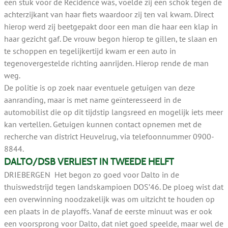
een stuk voor de Recidence was, voelde zij een schok tegen de
achterzijkant van haar fiets waardoor zij ten val kwam. Direct
hierop werd zij beetgepakt door een man die haar een klap in
haar gezicht gaf. De vrouw begon hierop te gillen, te slaan en
te schoppen en tegelijkertijd kwam er een auto in
tegenovergestelde richting aanrijden. Hierop rende de man
weg.
De politie is op zoek naar eventuele getuigen van deze
aanranding, maar is met name geïnteresseerd in de
automobilist die op dit tijdstip langsreed en mogelijk iets meer
kan vertellen. Getuigen kunnen contact opnemen met de
recherche van district Heuvelrug, via telefoonnummer 0900-
8844.
DALTO/DSB VERLIEST IN TWEEDE HELFT
DRIEBERGEN Het begon zo goed voor Dalto in de
thuiswedstrijd tegen landskampioen DOS’46. De ploeg wist dat
een overwinning noodzakelijk was om uitzicht te houden op
een plaats in de playoffs. Vanaf de eerste minuut was er ook
een voorsprong voor Dalto, dat niet goed speelde, maar wel de