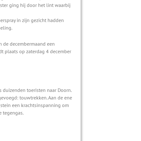
er ging hij door het lint waarbij
erspray in zijn gezicht hadden
eling.
 in de decembermaand een
dt plaats op zaterdag 4 december
s duizenden toeristen naar Doorn.
oegevoegd: touwtrekken. Aan de ene
nstein een krachtsinspanning om
e tegengas.