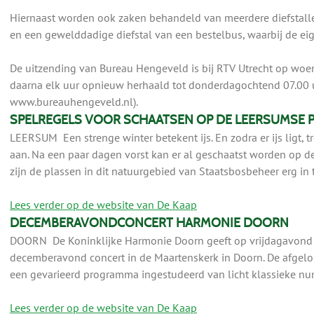
Hiernaast worden ook zaken behandeld van meerdere diefstalle
en een gewelddadige diefstal van een bestelbus, waarbij de ei
De uitzending van Bureau Hengeveld is bij RTV Utrecht op wo
daarna elk uur opnieuw herhaald tot donderdagochtend 07.00 u
www.bureauhengeveld.nl).
SPELREGELS VOOR SCHAATSEN OP DE LEERSUMSE 
LEERSUM Een strenge winter betekent ijs. En zodra er ijs ligt, t
aan. Na een paar dagen vorst kan er al geschaatst worden op 
zijn de plassen in dit natuurgebied van Staatsbosbeheer erg in t
Lees verder op de website van De Kaap
DECEMBERAVONDCONCERT HARMONIE DOORN
DOORN De Koninklijke Harmonie Doorn geeft op vrijdagavond
decemberavond concert in de Maartenskerk in Doorn. De afge
een gevarieerd programma ingestudeerd van licht klassieke num
Lees verder op de website van De Kaap