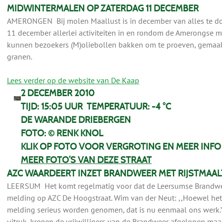
MIDWINTERMALEN OP ZATERDAG 11 DECEMBER
AMERONGEN Bij molen Maallust is in december van alles te doen
11 december allerlei activiteiten in en rondom de Amerongse m
kunnen bezoekers (M)oliebollen bakken om te proeven, gemaa
granen.
Lees verder op de website van De Kaap
2 DECEMBER 2010
TIJD: 15:05 UUR TEMPERATUUR: -4 °C
DE WARANDE DRIEBERGEN
FOTO: © RENK KNOL
KLIK OP FOTO VOOR VERGROTING EN MEER INFO
MEER FOTO’S VAN DEZE STRAAT
AZC WAARDEERT INZET BRANDWEER MET RIJSTMAAL
LEERSUM Het komt regelmatig voor dat de Leersumse Brandw
melding op AZC De Hoogstraat. Wim van der Neut: ,,Hoewel het 
melding serieus worden genomen, dat is nu eenmaal ons werk.” 
uitruk, kregen de vrijwilligers van de Brandweer afgelopen maa