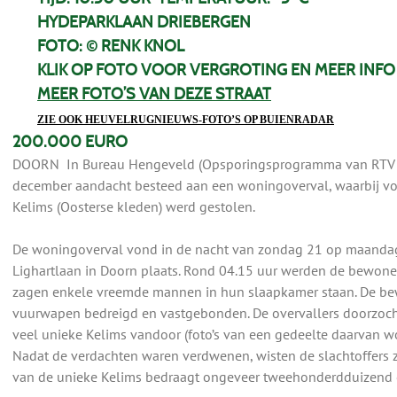
HYDEPARKLAAN DRIEBERGEN
FOTO: © RENK KNOL
KLIK OP FOTO VOOR VERGROTING EN MEER INFO
MEER FOTO’S VAN DEZE STRAAT
ZIE OOK HEUVELRUGNIEUWS-FOTO’S OP BUIENRADAR
200.000 EURO
DOORN In Bureau Hengeveld (Opsporingsprogramma van RTV U
december aandacht besteed aan een woningoverval, waarbij v
Kelims (Oosterse kleden) werd gestolen.
De woningoverval vond in de nacht van zondag 21 op maanda
Lighartlaan in Doorn plaats. Rond 04.15 uur werden de bewon
zagen enkele vreemde mannen in hun slaapkamer staan. De b
vuurwapen bedreigd en vastgebonden. De overvallers doorzoc
veel unieke Kelims vandoor (foto’s van een gedeelte daarvan w
Nadat de verdachten waren verdwenen, wisten de slachtoffers zi
van de unieke Kelims bedraagt ongeveer tweehonderdduizend 