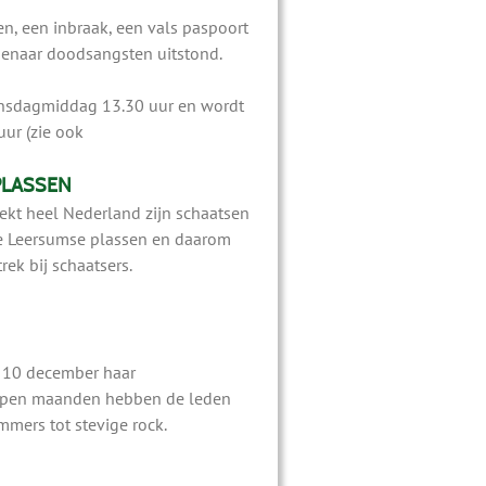
n, een inbraak, een vals paspoort
genaar doodsangsten uitstond.
ensdagmiddag 13.30 uur en wordt
ur (zie ook
PLASSEN
rekt heel Nederland zijn schaatsen
de Leersumse plassen en daarom
rek bij schaatsers.
 10 december haar
lopen maanden hebben de leden
mers tot stevige rock.