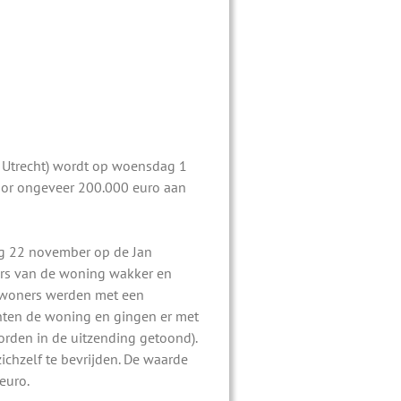
trecht) wordt op woensdag 1
oor ongeveer 200.000 euro aan
g 22 november op de Jan
ers van de woning wakker en
ewoners werden met een
hten de woning en gingen er met
orden in de uitzending getoond).
chzelf te bevrijden. De waarde
euro.