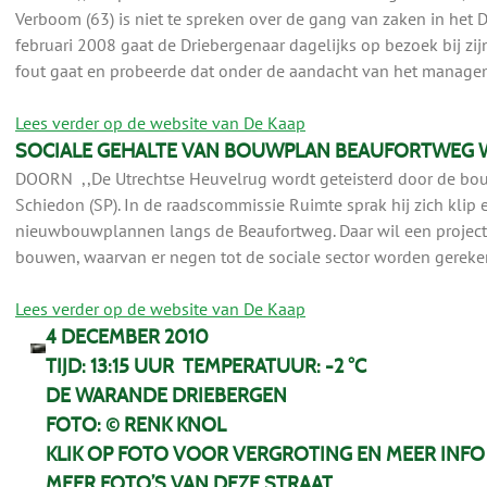
Verboom (63) is niet te spreken over de gang van zaken in het 
februari 2008 gaat de Driebergenaar dagelijks op bezoek bij zijn 
fout gaat en probeerde dat onder de aandacht van het manage
Lees verder op de website van De Kaap
SOCIALE GEHALTE VAN BOUWPLAN BEAUFORTWEG 
DOORN ,,De Utrechtse Heuvelrug wordt geteisterd door de bou
Schiedon (SP). In de raadscommissie Ruimte sprak hij zich klip e
nieuwbouwplannen langs de Beaufortweg. Daar wil een projec
bouwen, waarvan er negen tot de sociale sector worden gereke
Lees verder op de website van De Kaap
4 DECEMBER 2010
TIJD: 13:15 UUR TEMPERATUUR: -2 °C
DE WARANDE DRIEBERGEN
FOTO: © RENK KNOL
KLIK OP FOTO VOOR VERGROTING EN MEER INFO
MEER FOTO’S VAN DEZE STRAAT