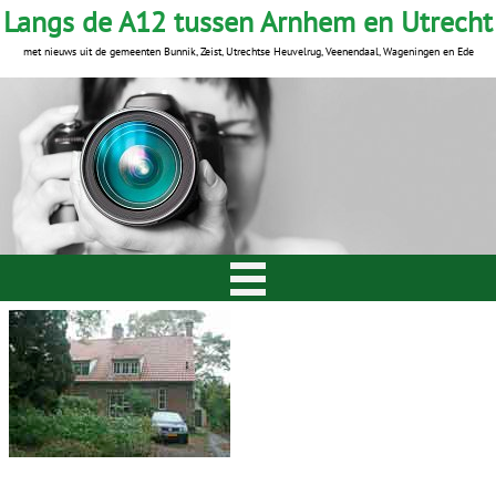
Langs de A12 tussen Arnhem en Utrecht
met nieuws uit de gemeenten Bunnik, Zeist, Utrechtse Heuvelrug, Veenendaal, Wageningen en Ede