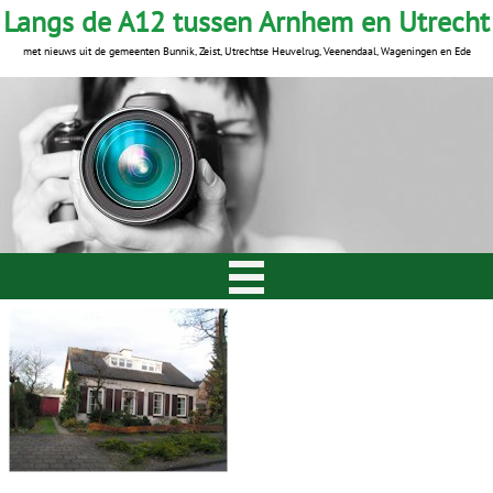
Langs de A12 tussen Arnhem en Utrecht
met nieuws uit de gemeenten Bunnik, Zeist, Utrechtse Heuvelrug, Veenendaal, Wageningen en Ede