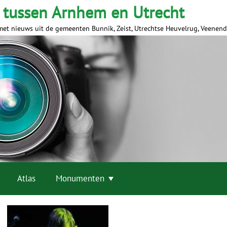
 tussen Arnhem en Utrecht
met nieuws uit de gemeenten Bunnik, Zeist, Utrechtse Heuvelrug, Veenen
Atlas
Monumenten