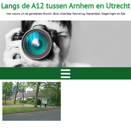
Langs de A12 tussen Arnhem en Utrecht
met nieuws uit de gemeenten Bunnik, Zeist, Utrechtse Heuvelrug, Veenendaal, Wageningen en Ede