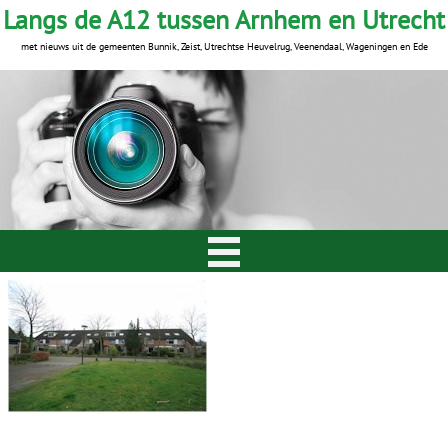
Langs de A12 tussen Arnhem en Utrecht
met nieuws uit de gemeenten Bunnik, Zeist, Utrechtse Heuvelrug, Veenendaal, Wageningen en Ede