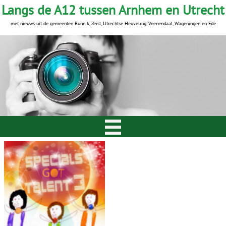
Langs de A12 tussen Arnhem en Utrecht
met nieuws uit de gemeenten Bunnik, Zeist, Utrechtse Heuvelrug, Veenendaal, Wageningen en Ede