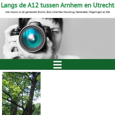
Langs de A12 tussen Arnhem en Utrecht
met nieuws uit de gemeenten Bunnik, Zeist, Utrechtse Heuvelrug, Veenendaal, Wageningen en Ede