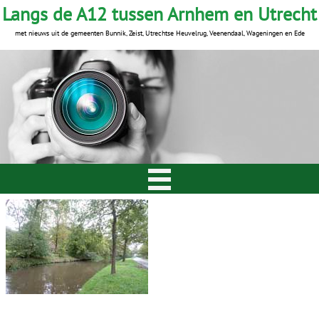
Langs de A12 tussen Arnhem en Utrecht
met nieuws uit de gemeenten Bunnik, Zeist, Utrechtse Heuvelrug, Veenendaal, Wageningen en Ede