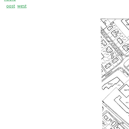
oost
west