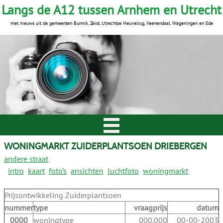
Langs de A12 tussen Arnhem en Utrecht
met nieuws uit de gemeenten Bunnik, Zeist, Utrechtse Heuvelrug, Veenendaal, Wageningen en Ede
WONINGMARKT ZUIDERPLANTSOEN DRIEBERGEN
andere straat
intro
kaart
foto’s
ansichten
luchtfoto
woningmarkt
Prijsontwikkeling Zuiderplantsoen
nummer
type
vraagprijs
datum
0000
woningtype
000.000
00-00-2003