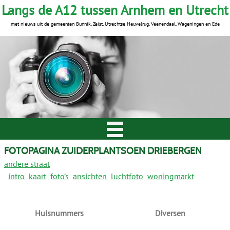
Langs de A12 tussen Arnhem en Utrecht
met nieuws uit de gemeenten Bunnik, Zeist, Utrechtse Heuvelrug, Veenendaal, Wageningen en Ede
FOTOPAGINA ZUIDERPLANTSOEN DRIEBERGEN
andere straat
intro
kaart
foto’s
ansichten
luchtfoto
woningmarkt
Huisnummers
Diversen