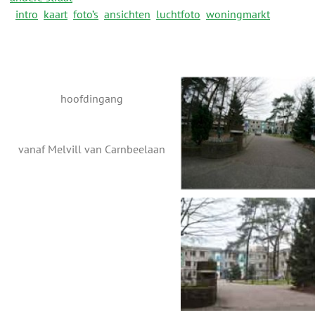
intro
kaart
foto’s
ansichten
luchtfoto
woningmarkt
hoofdingang
vanaf Melvill van Carnbeelaan