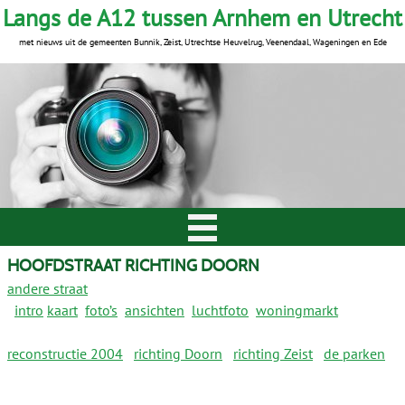
Langs de A12 tussen Arnhem en Utrecht
met nieuws uit de gemeenten Bunnik, Zeist, Utrechtse Heuvelrug, Veenendaal, Wageningen en Ede
HOOFDSTRAAT RICHTING DOORN
andere straat
intro
kaart
foto’s
ansichten
luchtfoto
woningmarkt
reconstructie 2004
richting Doorn
richting Zeist
de parken