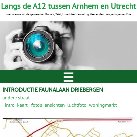
Langs de A12 tussen Arnhem en Utrecht
met nieuws uit de gemeenten Bunnik, Zeist, Utrechtse Heuvelrug, Veenendaal, Wageningen en Ede
INTRODUCTIE FAUNALAAN DRIEBERGEN
andere straat
intro
kaart
foto’s
ansichten
luchtfoto
woningmarkt