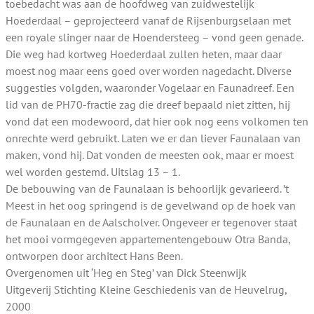
toebedacht was aan de hoofdweg van zuidwestelijk
Hoederdaal – geprojecteerd vanaf de Rijsenburgselaan met
een royale slinger naar de Hoendersteeg – vond geen genade.
Die weg had kortweg Hoederdaal zullen heten, maar daar
moest nog maar eens goed over worden nagedacht. Diverse
suggesties volgden, waaronder Vogelaar en Faunadreef. Een
lid van de PH70-fractie zag die dreef bepaald niet zitten, hij
vond dat een modewoord, dat hier ook nog eens volkomen ten
onrechte werd gebruikt. Laten we er dan liever Faunalaan van
maken, vond hij. Dat vonden de meesten ook, maar er moest
wel worden gestemd. Uitslag 13 – 1.
De bebouwing van de Faunalaan is behoorlijk gevarieerd. ’t
Meest in het oog springend is de gevelwand op de hoek van
de Faunalaan en de Aalscholver. Ongeveer er tegenover staat
het mooi vormgegeven appartementengebouw Otra Banda,
ontworpen door architect Hans Been.
Overgenomen uit ‘Heg en Steg’ van Dick Steenwijk
Uitgeverij Stichting Kleine Geschiedenis van de Heuvelrug,
2000