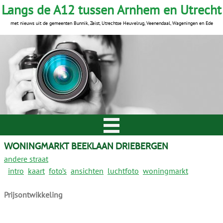
Langs de A12 tussen Arnhem en Utrecht
met nieuws uit de gemeenten Bunnik, Zeist, Utrechtse Heuvelrug, Veenendaal, Wageningen en Ede
WONINGMARKT BEEKLAAN DRIEBERGEN
andere straat
intro
kaart
foto’s
ansichten
luchtfoto
woningmarkt
Prijsontwikkeling