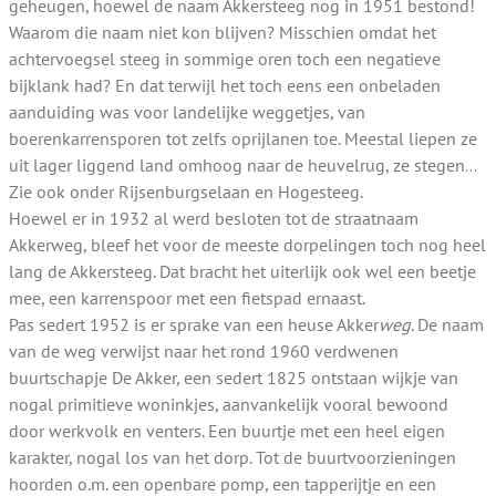
geheugen, hoewel de naam Akkersteeg nog in 1951 bestond!
Waarom die naam niet kon blijven? Misschien omdat het
achtervoegsel steeg in sommige oren toch een negatieve
bijklank had? En dat terwijl het toch eens een onbeladen
aanduiding was voor landelijke weggetjes, van
boerenkarrensporen tot zelfs oprijlanen toe. Meestal liepen ze
uit lager liggend land omhoog naar de heuvelrug, ze stegen…
Zie ook onder Rijsenburgselaan en Hogesteeg.
Hoewel er in 1932 al werd besloten tot de straatnaam
Akkerweg, bleef het voor de meeste dorpelingen toch nog heel
lang de Akkersteeg. Dat bracht het uiterlijk ook wel een beetje
mee, een karrenspoor met een fietspad ernaast.
Pas sedert 1952 is er sprake van een heuse Akker
weg
. De naam
van de weg verwijst naar het rond 1960 verdwenen
buurtschapje De Akker, een sedert 1825 ontstaan wijkje van
nogal primitieve woninkjes, aanvankelijk vooral bewoond
door werkvolk en venters. Een buurtje met een heel eigen
karakter, nogal los van het dorp. Tot de buurtvoorzieningen
hoorden o.m. een openbare pomp, een tapperijtje en een