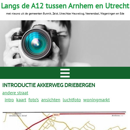
Langs de A12 tussen Arnhem en Utrecht
met nieuws uit de gemeenten Bunnik, Zeist, Utrechtse Heuvelrug, Veenendaal, Wageningen en Ede
INTRODUCTIE AKKERWEG DRIEBERGEN
andere straat
intro
kaart
foto’s
ansichten
luchtfoto
woningmarkt