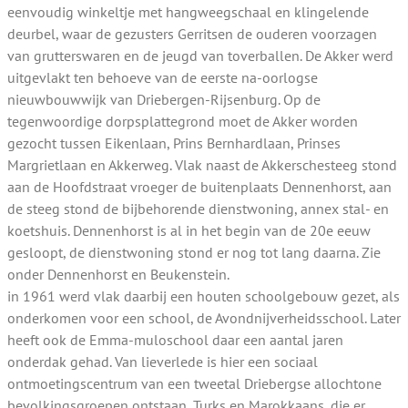
eenvoudig winkeltje met hangweegschaal en klingelende
deurbel, waar de gezusters Gerritsen de ouderen voorzagen
van grutterswaren en de jeugd van toverballen. De Akker werd
uitgevlakt ten behoeve van de eerste na-oorlogse
nieuwbouwwijk van Driebergen-Rijsenburg. Op de
tegenwoordige dorpsplattegrond moet de Akker worden
gezocht tussen Eikenlaan, Prins Bernhardlaan, Prinses
Margrietlaan en Akkerweg. Vlak naast de Akkerschesteeg stond
aan de Hoofdstraat vroeger de buitenplaats Dennenhorst, aan
de steeg stond de bijbehorende dienstwoning, annex stal- en
koetshuis. Dennenhorst is al in het begin van de 20e eeuw
gesloopt, de dienstwoning stond er nog tot lang daarna. Zie
onder Dennenhorst en Beukenstein.
in 1961 werd vlak daarbij een houten schoolgebouw gezet, als
onderkomen voor een school, de Avondnijverheidsschool. Later
heeft ook de Emma-muloschool daar een aantal jaren
onderdak gehad. Van lieverlede is hier een sociaal
ontmoetingscentrum van een tweetal Driebergse allochtone
bevolkingsgroepen ontstaan, Turks en Marokkaans, die er