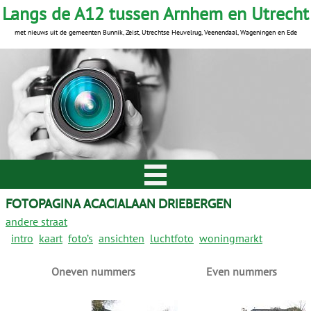
Langs de A12 tussen Arnhem en Utrecht
met nieuws uit de gemeenten Bunnik, Zeist, Utrechtse Heuvelrug, Veenendaal, Wageningen en Ede
FOTOPAGINA ACACIALAAN DRIEBERGEN
andere straat
intro
kaart
foto’s
ansichten
luchtfoto
woningmarkt
Oneven nummers
Even nummers